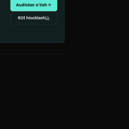
Auditdan o'tish
ROI hisoblash