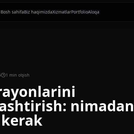
Bosh sahifa
Biz haqimizda
Xizmatlar
Portfolio
Aloqa
6
1 min o‘qish
rayonlarini
ashtirish: nimada
 kerak