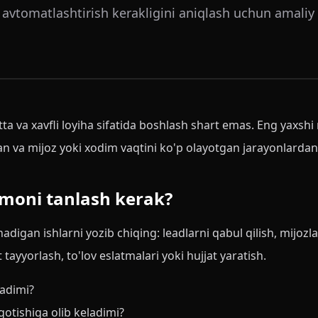
i avtomatlashtirish kerakligini aniqlash uchun amaliy
ta va xavfli loyiha sifatida boshlash shart emas. Eng yaxshi
an va mijoz yoki xodim vaqtini ko'p olayotgan jarayonlarda
moni tanlash kerak?
adigan ishlarni yozib chiqing: leadlarni qabul qilish, mijoz
 tayyorlash, to'lov eslatmalari yoki hujjat yaratish.
nadimi?
qotishiga olib keladimi?