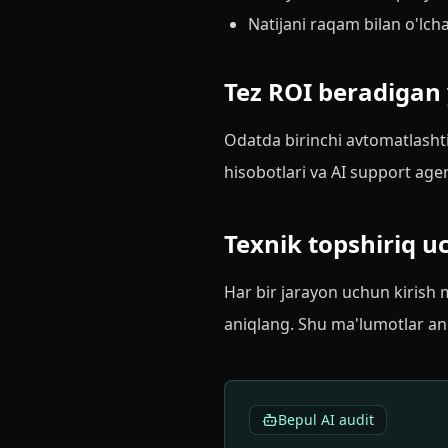
Natijani raqam bilan o'l
Tez ROI beradigan 
Odatda birinchi avtomatlasht
hisobotlari va AI support age
Texnik topshiriq u
Har bir jarayon uchun kirish m
aniqlang. Shu ma'lumotlar an
Bepul AI audit