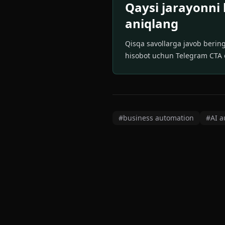
Qaysi jarayonni 
aniqlang
Qisqa savollarga javob berin
hisobot uchun Telegram CTA o
#
business automation
#
AI a