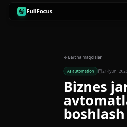
FullFocus
Barcha maqolalar
AI automation
21-iyun, 202
Biznes ja
avtomatl
boshlash