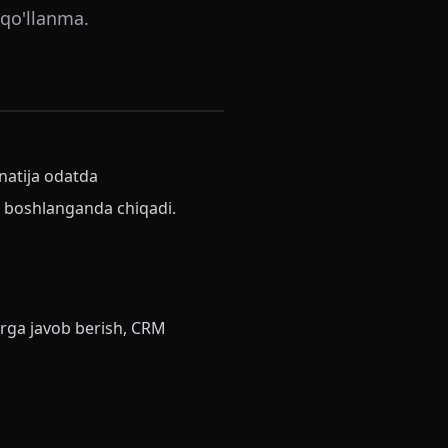
 qo'llanma.
 natija odatda
n boshlanganda chiqadi.
larga javob berish, CRM