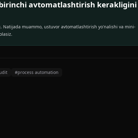
birinchi avtomatlashtirish kerakligini
g. Natijada muammo, ustuvor avtomatlashtirish yo'nalishi va mini-
lasiz.
udit
#
process automation