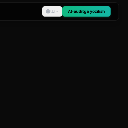
UZ
AI-auditga yozilish
n