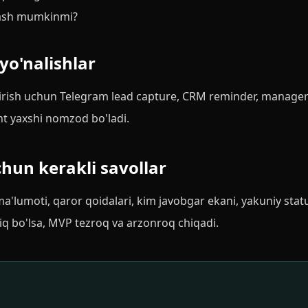
chash mumkinmi?
yo'nalishlar
irish uchun Telegram lead capture, CRM reminder, manager
nt yaxshi nomzod bo'ladi.
chun kerakli savollar
a'lumoti, qaror qoidalari, kim javobgar ekani, yakuniy statu
iq bo'lsa, MVP tezroq va arzonroq chiqadi.