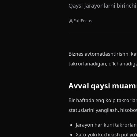
Qaysi jarayonlarni birinch
FullFocus
Biznes avtomatlashtirishni kat
takrorlanadigan, o'lchanadig
Avval qaysi muam
Bir haftada eng ko'p takrorlan
statuslarini yangilash, hisobot
Jarayon har kuni takrorla
Xato yoki kechikish pul yo'